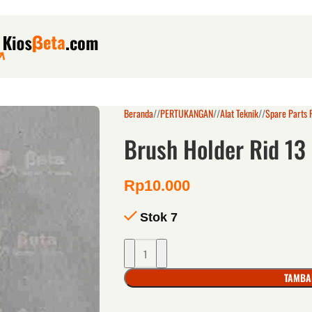
Beranda
/
PERTUKANGAN
/
Alat Teknik
/
Spare Parts 
Brush Holder Rid 13
Rp
10.000
Stok 7
TAMBA