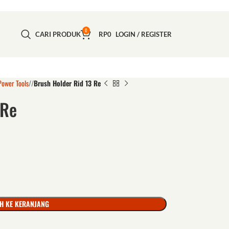
0
CARI PRODUK
RP
0
LOGIN / REGISTER
Power Tools
/
Brush Holder Rid 13 Re
 Re
H KE KERANJANG