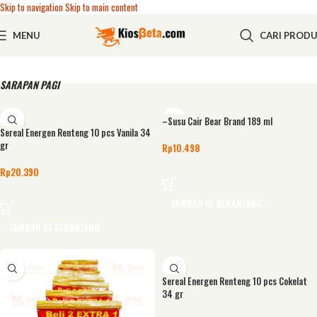
Skip to navigation
Skip to main content
MENU
CARI PROD
SARAPAN PAGI
–Susu Cair Bear Brand 189 ml
Sereal Energen Renteng 10 pcs Vanila 34
gr
Rp
10.498
Rp
20.390
TAMBAH KE KERANJANG
TAMBAH KE KERANJANG
Sereal Energen Renteng 10 pcs Cokelat
34 gr