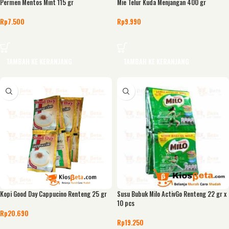
Permen Mentos Mint 115 gr
Mie Telur Kuda Menjangan 400 gr
Rp
7.500
Rp
9.990
TAMBAH KE KERANJANG
TAMBAH KE KERANJANG
Kopi Good Day Cappucino Renteng 25 gr
Susu Bubuk Milo ActivGo Renteng 22 gr x
10 pcs
Rp
20.690
Rp
19.250