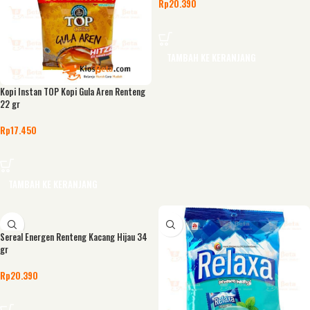
Rp
20.390
TAMBAH KE KERANJANG
Kopi Instan TOP Kopi Gula Aren Renteng
22 gr
Rp
17.450
TAMBAH KE KERANJANG
Sereal Energen Renteng Kacang Hijau 34
gr
Rp
20.390