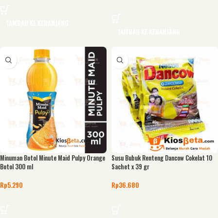
TAMBAH KE KERANJANG
TAMBAH KE KERANJANG
Minuman Botol Minute Maid Pulpy Orange
Susu Bubuk Renteng Dancow Cokelat 10
Botol 300 ml
Sachet x 39 gr
Rp
5.290
Rp
36.680