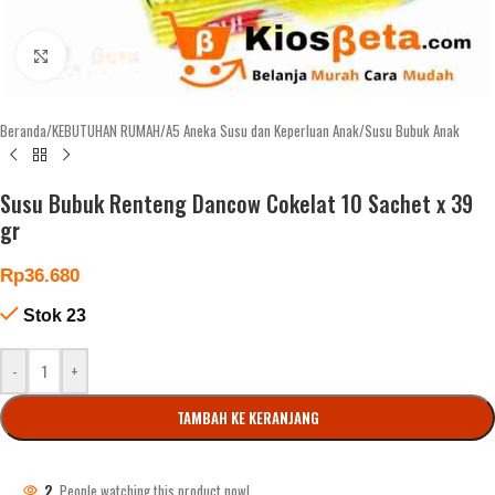
Click to enlarge
Beranda
/
KEBUTUHAN RUMAH
/
A5 Aneka Susu dan Keperluan Anak
/
Susu Bubuk Anak
Susu Bubuk Renteng Dancow Cokelat 10 Sachet x 39
gr
Rp
36.680
Stok 23
-
+
TAMBAH KE KERANJANG
2
People watching this product now!