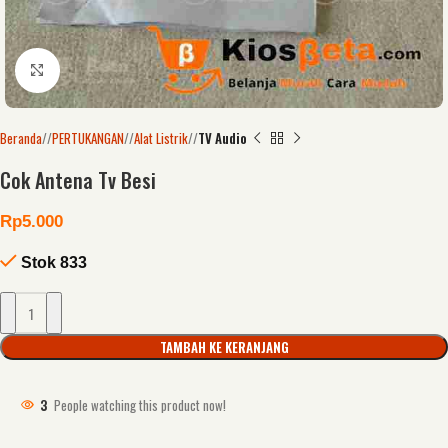
Click to enlarge
Beranda
/
PERTUKANGAN
/
Alat Listrik
/
TV Audio
Cok Antena Tv Besi
Rp
5.000
Stok 833
TAMBAH KE KERANJANG
3
People watching this product now!