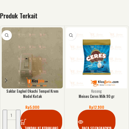
Produk Terkait
Saklar Engkel Okachi Tempel Krem
Kosong
Model Kotak
Meises Ceres Milk 90 gr
Rp
5.000
Rp
12.900
TAMBAH KE KERANJANG
BACA SELENGKAPNYA