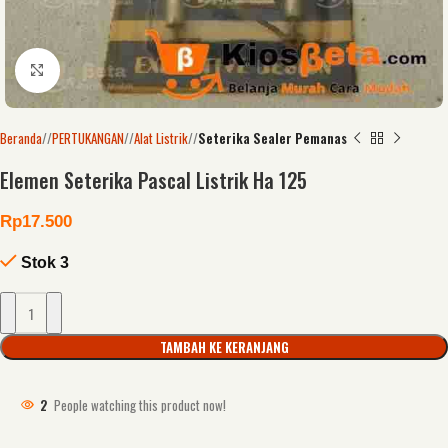
Click to enlarge
Beranda
/
PERTUKANGAN
/
Alat Listrik
/
Seterika Sealer Pemanas
Elemen Seterika Pascal Listrik Ha 125
Rp
17.500
Stok 3
TAMBAH KE KERANJANG
2
People watching this product now!