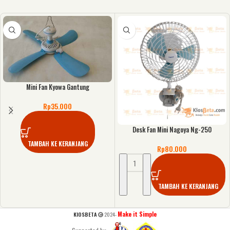
Mini Fan Kyowa Gantung
Rp
35.000
Desk Fan Mini Nagoya Ng-250
TAMBAH KE KERANJANG
Rp
80.000
TAMBAH KE KERANJANG
Make it Simple
KIOSBETA
2024-