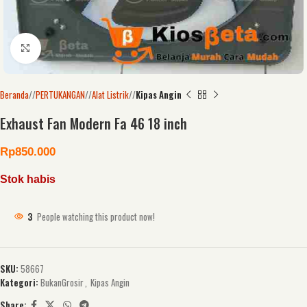
Click to enlarge
Beranda
/
PERTUKANGAN
/
Alat Listrik
/
Kipas Angin
Exhaust Fan Modern Fa 46 18 inch
Rp
850.000
Stok habis
3
People watching this product now!
SKU:
58667
Kategori:
BukanGrosir
,
Kipas Angin
Share: