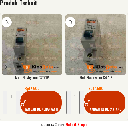
Produk Terkait
Mcb Flashycom C20 1P
Mcb Flashycom C4 1 P
Rp
17.500
Rp
17.500
TAMBAH KE KERANJANG
TAMBAH KE KERANJANG
Make it Simple
KIOSBETA
2024-