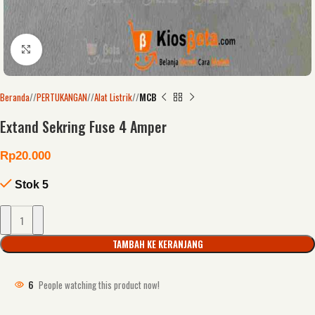
Click to enlarge
Beranda
/
PERTUKANGAN
/
Alat Listrik
/
MCB
Extand Sekring Fuse 4 Amper
Rp
20.000
Stok 5
TAMBAH KE KERANJANG
6
People watching this product now!