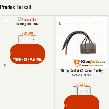
Produk Terkait
Bearing FBJ 6902
Rp
2.500
-
+
TAMBAH KE KERANJANG
Fitting Socket CDI Super Quality
Yamaha Force 1
Rp
5.000
-
+