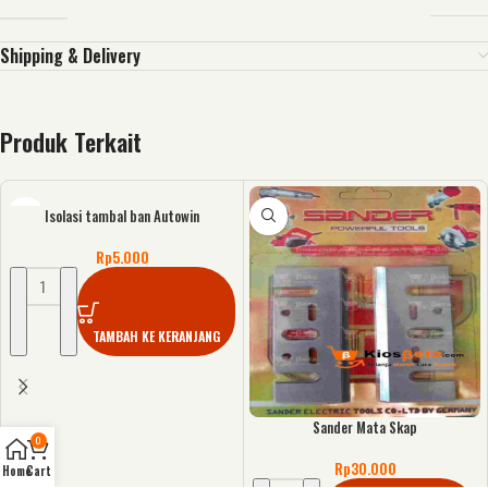
Shipping & Delivery
Produk Terkait
Isolasi tambal ban Autowin
Rp
5.000
TAMBAH KE KERANJANG
Sander Mata Skap
0
Rp
30.000
Home
Cart