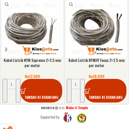
Kabel Listrik NYM Supreme 2×2.5 mm
Kabel Listrik NYMHY Focus 2×2.5 mm
per meter
per meter
Rp
12.500
Rp
18.000
TAMBAH KE KERANJANG
TAMBAH KE KERANJANG
Make it Simple
KIOSBETA
2024-
Supported by
0