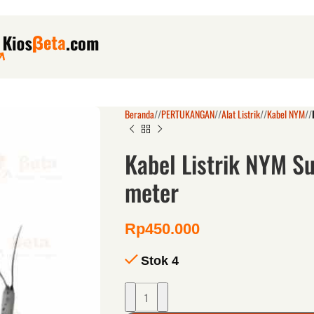
Beranda
/
PERTUKANGAN
/
Alat Listrik
/
Kabel NYM
/
Kabel Listrik NYM S
meter
Rp
450.000
Stok 4