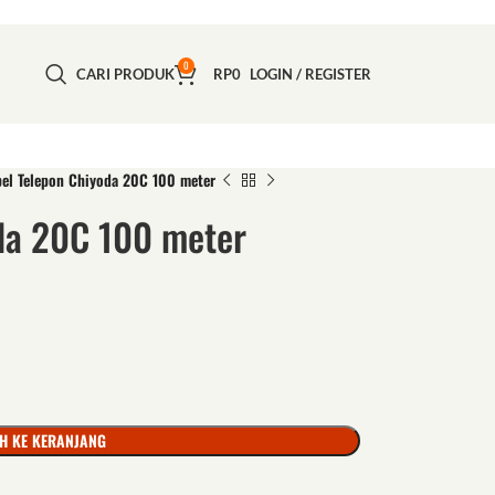
0
CARI PRODUK
RP
0
LOGIN / REGISTER
el Telepon Chiyoda 20C 100 meter
da 20C 100 meter
H KE KERANJANG