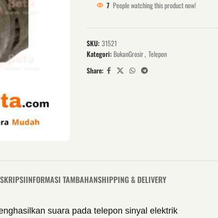
7
People watching this product now!
SKU:
31521
Kategori:
BukanGrosir
,
Telepon
Share:
SKRIPSI
INFORMASI TAMBAHAN
SHIPPING & DELIVERY
ghasilkan suara pada telepon sinyal elektrik