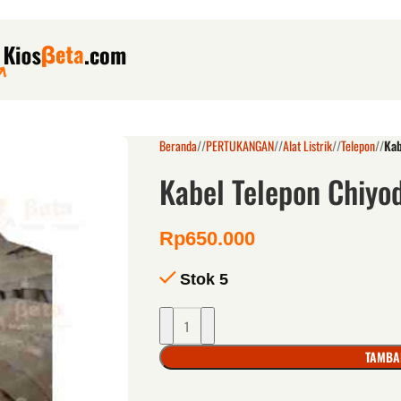
Beranda
/
PERTUKANGAN
/
Alat Listrik
/
Telepon
/
Kab
Kabel Telepon Chiyo
Rp
650.000
Stok 5
TAMBA