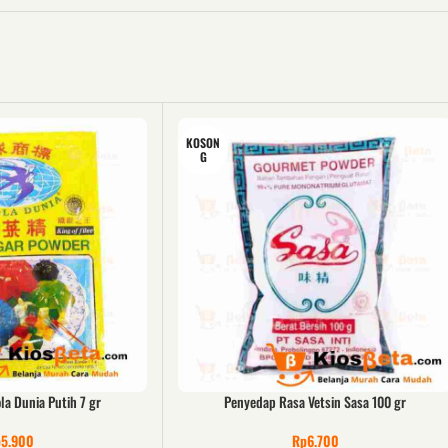
KOSON
G
la Dunia Putih 7 gr
Penyedap Rasa Vetsin Sasa 100 gr
p
5.900
Rp
6.700