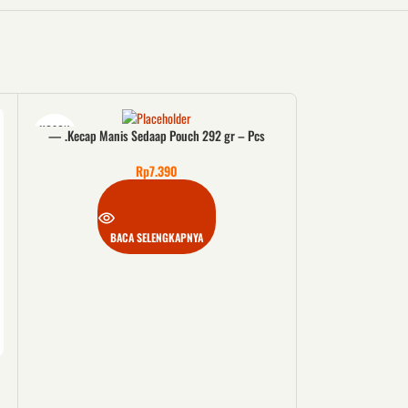
KOSON
KOSON
— .Kecap Manis Sedaap Pouch 292 gr – Pcs
G
G
Rp
7.390
BACA SELENGKAPNYA
–.aSaus Sambal A