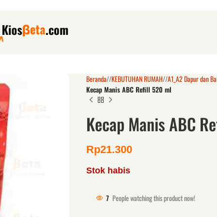
Beranda
/
KEBUTUHAN RUMAH
/
A1_A2 Dapur dan B
Kecap Manis ABC Refill 520 ml
Kecap Manis ABC Ref
Rp
21.300
Stok habis
7
People watching this product now!