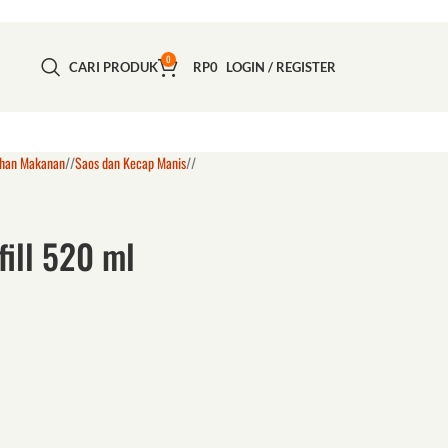
0
CARI PRODUK
RP
0
LOGIN / REGISTER
ahan Makanan
/
Saos dan Kecap Manis
/
ill 520 ml