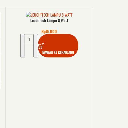
LeuchTech Lampu 8 Watt
Rp
15.000
TAMBAH KE KERANJANG
Lampu Panel