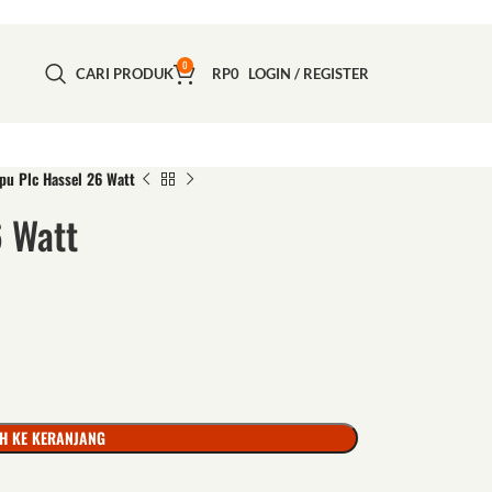
0
CARI PRODUK
RP
0
LOGIN / REGISTER
pu Plc Hassel 26 Watt
 Watt
H KE KERANJANG