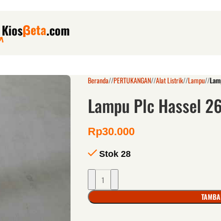
Beranda
/
PERTUKANGAN
/
Alat Listrik
/
Lampu
/
Lam
Lampu Plc Hassel 26
Rp
30.000
Stok 28
TAMBA