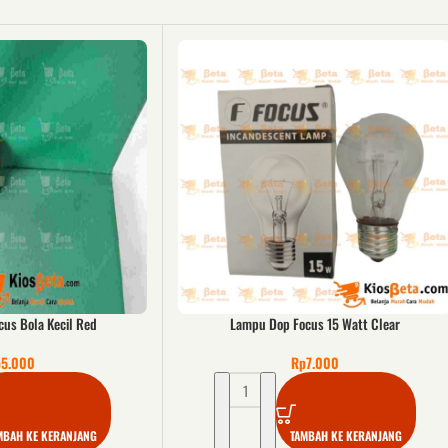
us Bola Kecil Red
Lampu Dop Focus 15 Watt Clear
p
5.000
Rp
7.000
MBAH KE KERANJANG
TAMBAH KE KERANJANG