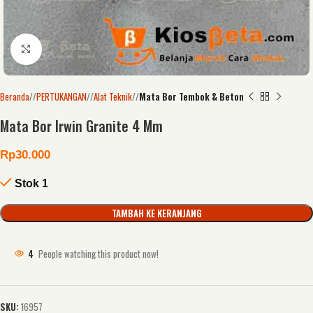
Click to enlarge
Beranda
/
PERTUKANGAN
/
Alat Teknik
/
Mata Bor Tembok & Beton
Mata Bor Irwin Granite 4 Mm
Rp
30.000
Stok 1
TAMBAH KE KERANJANG
4
People watching this product now!
SKU:
16957