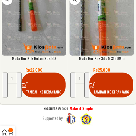
Mata Bor Knk Beton Sds 8 X
Mata Bor Knk Sds 8 X160Mm
Rp
22.000
Rp
25.000
TAMBAH KE KERANJANG
TAMBAH KE KERANJANG
Make it Simple
KIOSBETA
2024-
Supported by
0