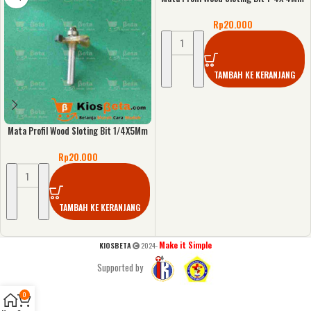
Rp
20.000
TAMBAH KE KERANJANG
Mata Profil Wood Sloting Bit 1/4X5Mm
Rp
20.000
TAMBAH KE KERANJANG
Make it Simple
KIOSBETA
2024-
Supported by
0