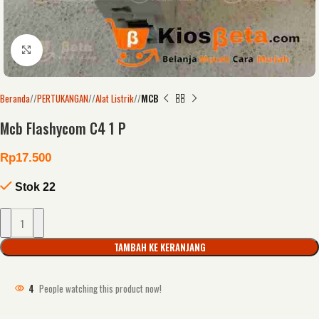
Click to enlarge
Beranda
/
PERTUKANGAN
/
Alat Listrik
/
MCB
Mcb Flashycom C4 1 P
Rp
17.500
Stok 22
TAMBAH KE KERANJANG
4
People watching this product now!