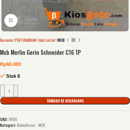
Click to enlarge
Beranda
/
PERTUKANGAN
/
Alat Listrik
/
MCB
Mcb Merlin Gerin Schneider C16 1P
Rp
60.000
Stok 6
TAMBAH KE KERANJANG
SKU:
18156
Kategori:
BukanGrosir
,
MCB