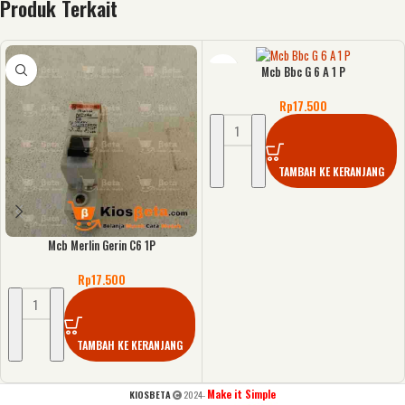
Produk Terkait
Mcb Bbc G 6 A 1 P
Rp
17.500
TAMBAH KE KERANJANG
Mcb Merlin Gerin C6 1P
Rp
17.500
TAMBAH KE KERANJANG
Make it Simple
KIOSBETA
2024-