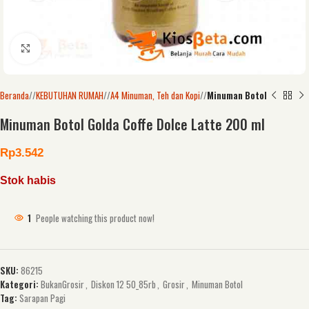
Click to enlarge
Beranda
/
KEBUTUHAN RUMAH
/
A4 Minuman, Teh dan Kopi
/
Minuman Botol
Minuman Botol Golda Coffe Dolce Latte 200 ml
Rp
3.542
Stok habis
1
People watching this product now!
SKU:
86215
Kategori:
BukanGrosir
,
Diskon 12 50_85rb
,
Grosir
,
Minuman Botol
Tag:
Sarapan Pagi