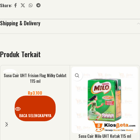
Share:
Shipping & Delivery
Produk Terkait
Susu Cair UHT Frisian Flag Milky Coklat
KOSONG
115 ml
Rp
3.100
BACA SELENGKAPNYA
Susu Cair Milo UHT Kotak 115 ml