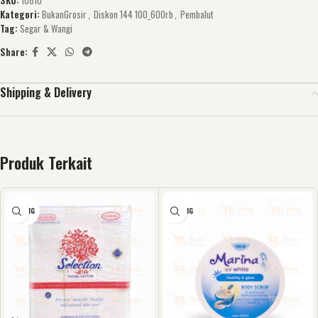
SKU:
10810
Kategori:
BukanGrosir
,
Diskon 144 100_600rb
,
Pembalut
Tag:
Segar & Wangi
Share:
Shipping & Delivery
Produk Terkait
KOSONG
KOSONG