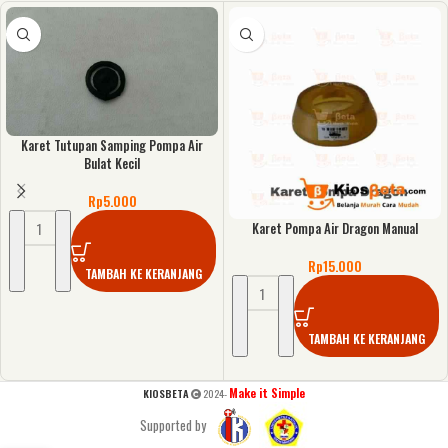
Karet Tutupan Samping Pompa Air
Bulat Kecil
Rp
5.000
Karet Pompa Air Dragon Manual
Rp
15.000
TAMBAH KE KERANJANG
TAMBAH KE KERANJANG
Make it Simple
KIOSBETA
2024-
Supported by