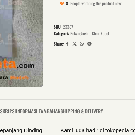
8
People watching this product now!
SKU:
23387
Kategori:
BukanGrosir
,
Klem Kabel
Share:
SKRIPSI
INFORMASI TAMBAHAN
SHIPPING & DELIVERY
panjang Dinding. …….. Kami juga hadir di tokopedia.com/