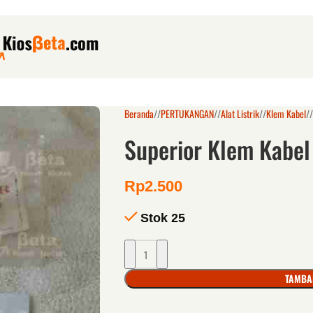
Beranda
/
PERTUKANGAN
/
Alat Listrik
/
Klem Kabel
/
Superior Klem Kabe
Rp
2.500
Stok 25
TAMBA