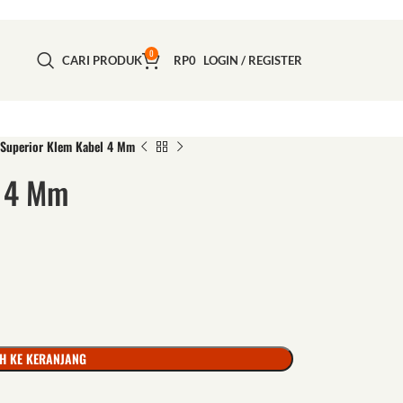
0
CARI PRODUK
RP
0
LOGIN / REGISTER
Superior Klem Kabel 4 Mm
l 4 Mm
H KE KERANJANG