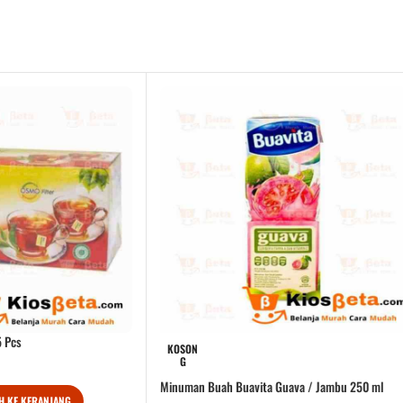
5 Pcs
KOSON
G
Minuman Buah Buavita Guava / Jambu 250 ml
H KE KERANJANG