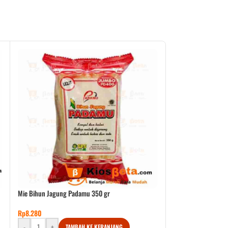
Mie Bihun Jagung Padamu 350 gr
Margarin Blue Band
Rp
8.280
Rp
9.390
-
+
-
+
TAMBAH KE KERANJANG
TA