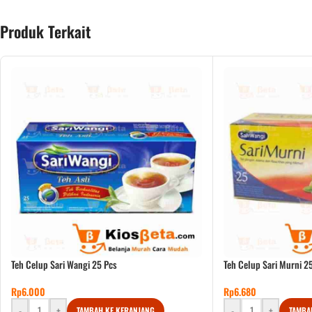
Produk Terkait
Teh Celup Sari Wangi 25 Pcs
Teh Celup Sari Murni 2
Rp
6.000
Rp
6.680
-
+
-
+
TAMBAH KE KERANJANG
TAMBA