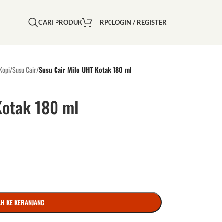
CARI PRODUK
RP
0
LOGIN / REGISTER
Kopi
/
Susu Cair
/
Susu Cair Milo UHT Kotak 180 ml
Kotak 180 ml
H KE KERANJANG