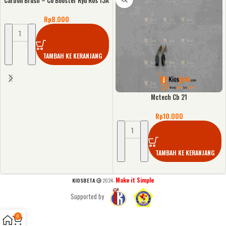
Carbon Brush – Co Booster Ryu Ros 13A
Rp
8.000
TAMBAH KE KERANJANG
Mctech Cb 21
Rp
10.000
TAMBAH KE KERANJANG
Make it Simple
KIOSBETA
2024-
Supported by
0