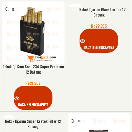
— aRokok Djarum Black Ice Tea 12
KOSONG
KOSONG
Batang
Rp
22.395
BACA SELENGKAPNYA
Rokok Dji Sam Soe -234 Super Premium
12 Batang
Rp
21.307
BACA SELENGKAPNYA
Rokok Djarum Super Kretek Filter 12
KOSONG
KOSONG
Batang