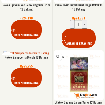
Rokok Dji Sam Soe -234 Magnum Filter
.Rokok Twizz Royal Crush Ungu Rokok Isi
12 Batang
16 Batang
Rp
24.490
Rp
24.789
-
+
BACA SELENGKAPNYA
TAMBAH KE KERANJANG
KOSONG
KOSONG
Rokok Sampoerna Merah 12 Batang
Rp
25.255
BACA SELENGKAPNYA
.Rokok Gudang Garam Surya 12 Batang