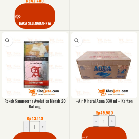
Rp
42.480
BACA SELENGKAPNYA
Rokok Sampoerna Avolution Merah 20
–Air Mineral Aqua 330 ml – Karton
Batang
Rp
49.980
Rp
43.149
-
+
-
+