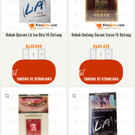
Rokok Djarum LA Ice Biru 16 Batang
Rokok Gudang Garam Surya 16 Batang
Rp
33.998
Rp
34.929
-
+
-
+
TAMBAH KE KERANJANG
TAMBAH KE KERANJANG