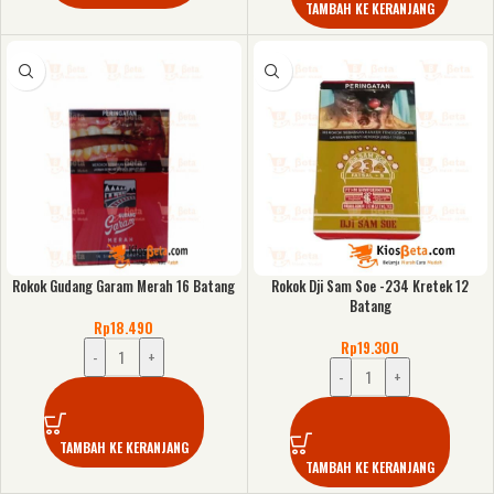
TAMBAH KE KERANJANG
Rokok Gudang Garam Merah 16 Batang
Rokok Dji Sam Soe -234 Kretek 12
Batang
Rp
18.490
Rp
19.300
-
+
-
+
TAMBAH KE KERANJANG
TAMBAH KE KERANJANG