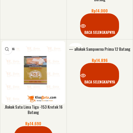
Rp
14.000
BACA SELENGKAPNYA
— aRokok Sampoerna Prima 12 Batang
KOSONG
KOSONG
Rp
14.896
BACA SELENGKAPNYA
.Rokok Satu Lima Tiga -153 Kretek 16
Batang
Rp
14.690