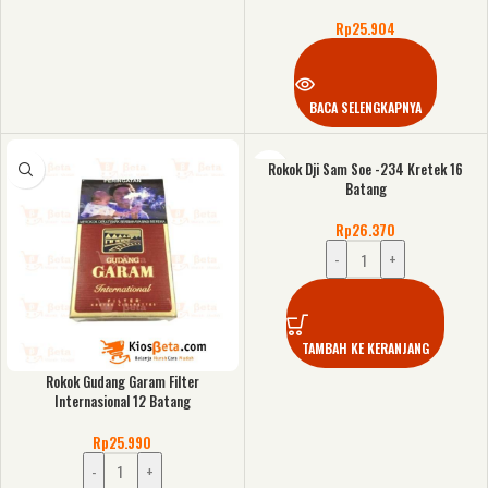
Rp
25.904
BACA SELENGKAPNYA
Rokok Dji Sam Soe -234 Kretek 16
Batang
Rp
26.370
-
+
TAMBAH KE KERANJANG
Rokok Gudang Garam Filter
Internasional 12 Batang
Rp
25.990
-
+