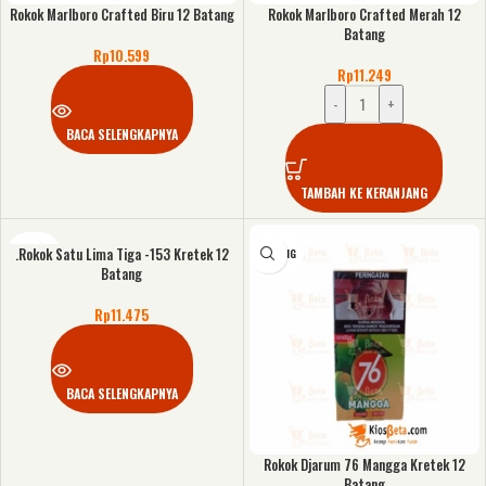
Rokok Marlboro Crafted Biru 12 Batang
Rokok Marlboro Crafted Merah 12
Batang
Rp
10.599
Rp
11.249
-
+
BACA SELENGKAPNYA
TAMBAH KE KERANJANG
.Rokok Satu Lima Tiga -153 Kretek 12
KOSONG
KOSONG
Batang
Rp
11.475
BACA SELENGKAPNYA
Rokok Djarum 76 Mangga Kretek 12
Batang