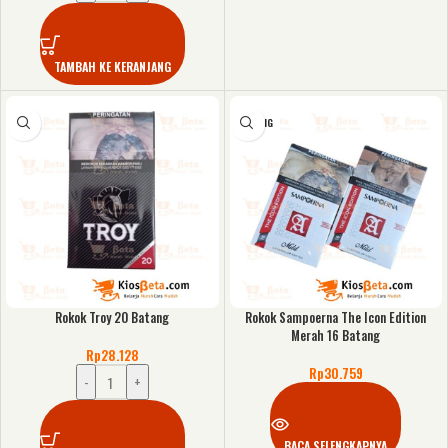
TAMBAH KE KERANJANG
KOSONG
Rokok Troy 20 Batang
Rokok Sampoerna The Icon Edition
Merah 16 Batang
Rp
28.128
Rp
30.759
-
+
BACA SELENGKAPNYA