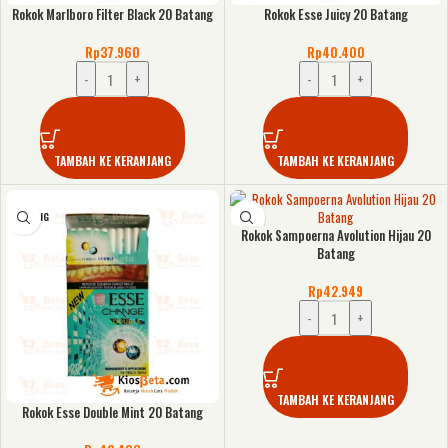
Rokok Marlboro Filter Black 20 Batang
Rokok Esse Juicy 20 Batang
Rp
37.960
Rp
40.400
-
+
-
+
TAMBAH KE KERANJANG
TAMBAH KE KERANJANG
KOSONG
Rokok Sampoerna Avolution Hijau 20
Batang
Rp
42.949
-
+
TAMBAH KE KERANJANG
Rokok Esse Double Mint 20 Batang