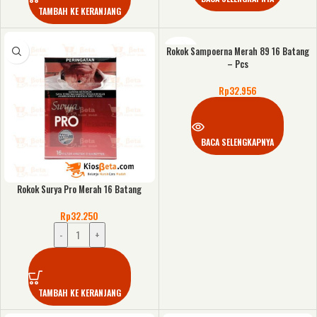
TAMBAH KE KERANJANG
Rokok Sampoerna Merah 89 16 Batang
KOSONG
– Pcs
Rp
32.956
BACA SELENGKAPNYA
Rokok Surya Pro Merah 16 Batang
Rp
32.250
-
+
TAMBAH KE KERANJANG