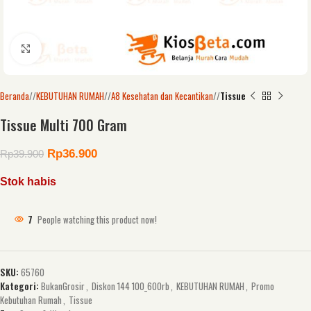
Click to enlarge
Beranda
/
KEBUTUHAN RUMAH
/
A8 Kesehatan dan Kecantikan
/
Tissue
Tissue Multi 700 Gram
Rp
36.900
Rp
39.900
Stok habis
7
People watching this product now!
SKU:
65760
Kategori:
BukanGrosir
,
Diskon 144 100_600rb
,
KEBUTUHAN RUMAH
,
Promo
Kebutuhan Rumah
,
Tissue