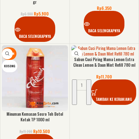
gr
Rp
6.350
Rp
5.900
Rp
6.900
BACA SELENGKAPNYA
BACA SELENGKAPNYA
DISKON
Sabun Cuci Piring Mama Lemon Extra
Clean Lemon & Daun Mint Refill 780 ml
KOSONG
Rp
11.700
TAMBAH KE KERANJANG
Minuman Kemasan Sosro Teh Botol
Kotak TP 1000 ml
Rp
10.500
Rp
11.200