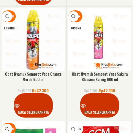
DISKON
DISKON
KOSONG
KOSONG
Obat Nyamuk Semprot Vape Orange
Obat Nyamuk Semprot Vape Sakura
Merah 600 ml
Blossom Kaleng 600 ml
Rp
42.300
Rp
42.300
Rp
45.500
Rp
45.500
BACA SELENGKAPNYA
BACA SELENGKAPNYA
DISKON
KOSONG