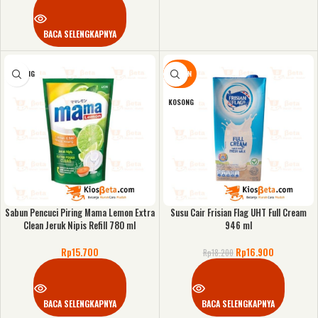
BACA SELENGKAPNYA
KOSONG
DISKON
KOSONG
Sabun Pencuci Piring Mama Lemon Extra
Susu Cair Frisian Flag UHT Full Cream
Clean Jeruk Nipis Refill 780 ml
946 ml
Rp
15.700
Rp
16.900
Rp
18.200
BACA SELENGKAPNYA
BACA SELENGKAPNYA