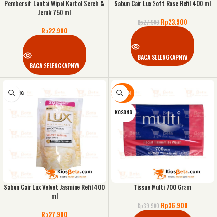
Pembersih Lantai Wipol Karbol Sereh &
Sabun Cair Lux Soft Rose Refil 400 ml
Jeruk 750 ml
Rp
23.900
Rp
27.900
Rp
22.900
BACA SELENGKAPNYA
BACA SELENGKAPNYA
KOSONG
DISKON
KOSONG
Sabun Cair Lux Velvet Jasmine Refil 400
Tissue Multi 700 Gram
ml
Rp
36.900
Rp
39.900
Rp
27.900