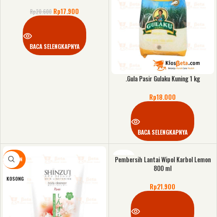
KOSONG
Rp
17.900
Rp
20.600
BACA SELENGKAPNYA
.Gula Pasir Gulaku Kuning 1 kg
Rp
18.000
BACA SELENGKAPNYA
Pembersih Lantai Wipol Karbol Lemon
DISKON
KOSONG
800 ml
KOSONG
Rp
21.900