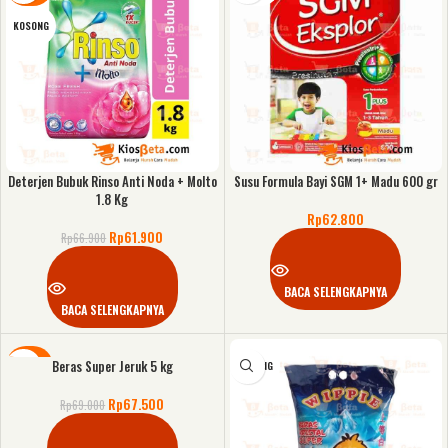
KOSONG
Deterjen Bubuk Rinso Anti Noda + Molto
Susu Formula Bayi SGM 1+ Madu 600 gr
1.8 Kg
Rp
62.800
Rp
61.900
Rp
66.900
BACA SELENGKAPNYA
BACA SELENGKAPNYA
Beras Super Jeruk 5 kg
DISKON
KOSONG
Rp
67.500
Rp
69.000
KOSONG