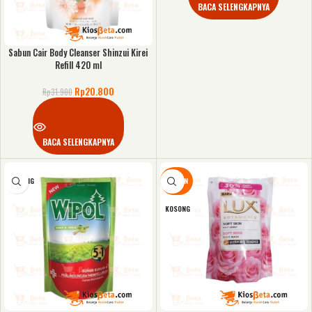
BACA SELENGKAPNYA
Sabun Cair Body Cleanser Shinzui Kirei
Refill 420 ml
Rp
20.800
Rp
31.900
BACA SELENGKAPNYA
KOSONG
DISKON
KOSONG