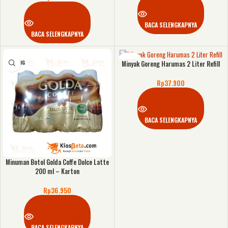
BACA SELENGKAPNYA
BACA SELENGKAPNYA
KOSONG
KOSONG
Minyak Goreng Harumas 2 Liter Refill
Rp
37.900
BACA SELENGKAPNYA
Minuman Botol Golda Coffe Dolce Latte
200 ml – Karton
Rp
36.950
BACA SELENGKAPNYA