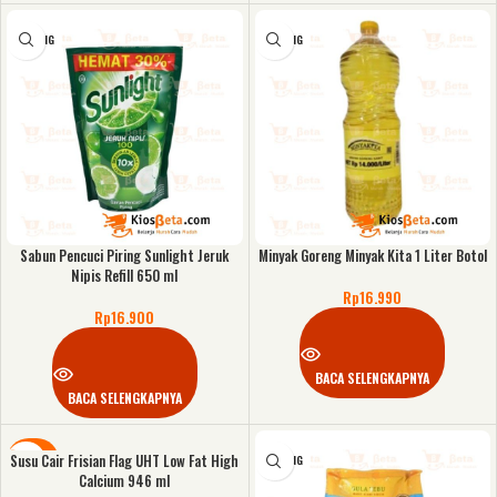
KOSONG
KOSONG
Sabun Pencuci Piring Sunlight Jeruk
Minyak Goreng Minyak Kita 1 Liter Botol
Nipis Refill 650 ml
Rp
16.990
Rp
16.900
BACA SELENGKAPNYA
BACA SELENGKAPNYA
Susu Cair Frisian Flag UHT Low Fat High
DISKON
KOSONG
Calcium 946 ml