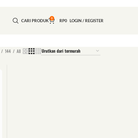
0
CARI PRODUK
RP
0
LOGIN / REGISTER
144
All