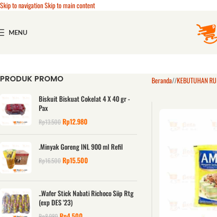
Skip to navigation
Skip to main content
MENU
PRODUK PROMO
Beranda
/
KEBUTUHAN R
Biskuit Biskuat Cokelat 4 X 40 gr -
Pax
Rp
12.980
Rp
13.500
.Minyak Goreng INL 900 ml Refil
Rp
15.500
Rp
16.500
..Wafer Stick Nabati Richoco Siip Rtg
(exp DES '23)
Rp
4.500
Rp
8.980