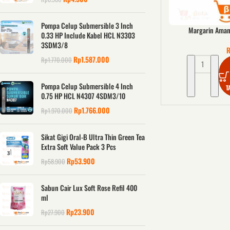
Pompa Celup Submersible 3 Inch
Margarin Aman
0.33 HP Include Kabel HCL N3303
3SDM3/8
Rp
1.587.000
Rp
1.770.000
Pompa Celup Submersible 4 Inch
T
0.75 HP HCL N4307 4SDM3/10
Rp
1.766.000
Rp
1.970.000
Sikat Gigi Oral-B Ultra Thin Green Tea
Extra Soft Value Pack 3 Pcs
Rp
53.900
Rp
58.900
Sabun Cair Lux Soft Rose Refil 400
ml
Rp
23.900
Rp
27.900