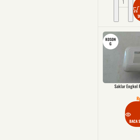
T
KOSON
G
Saklar Engkel 
R
BACA 