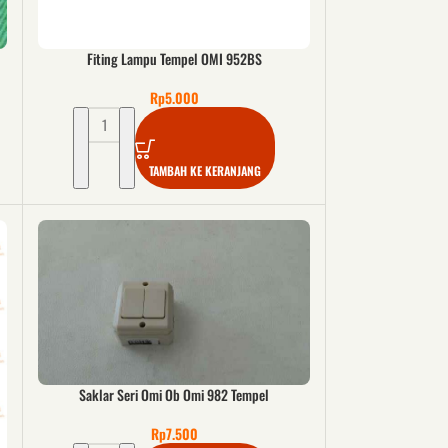
Fiting Lampu Tempel OMI 952BS
Rp
5.000
TAMBAH KE KERANJANG
Saklar Seri Omi Ob Omi 982 Tempel
Rp
7.500