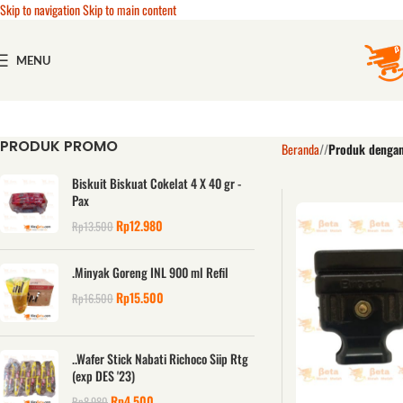
Skip to navigation
Skip to main content
MENU
PRODUK PROMO
Beranda
/
Produk dengan
Biskuit Biskuat Cokelat 4 X 40 gr -
Pax
Rp
12.980
Rp
13.500
.Minyak Goreng INL 900 ml Refil
Rp
15.500
Rp
16.500
..Wafer Stick Nabati Richoco Siip Rtg
(exp DES '23)
Rp
4.500
Rp
8.980