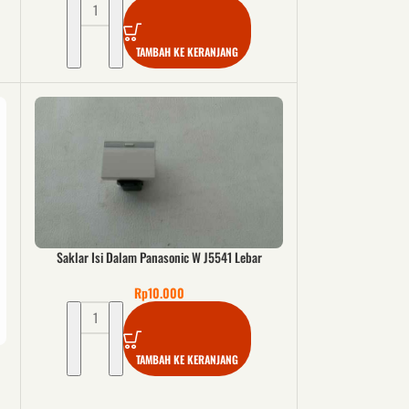
TAMBAH KE KERANJANG
Saklar Isi Dalam Panasonic W J5541 Lebar
Rp
10.000
TAMBAH KE KERANJANG