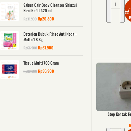
Sabun Cair Body Cleanser Shinzui
Kirei Refill 420 ml
T
Rp
20.800
Rp
31.900
Deterjen Bubuk Rinso Anti Noda +
Molto 1.8 Kg
Rp
61.900
Rp
66.900
Tissue Multi 700 Gram
Rp
36.900
Rp
39.900
Stop Kontak T