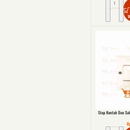
T
Stop Kontak Dan Sa
R