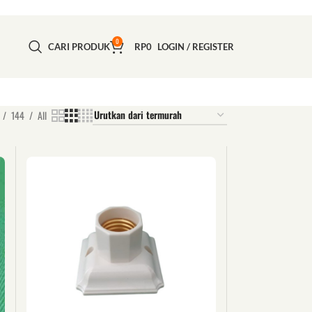
0
CARI PRODUK
RP
0
LOGIN / REGISTER
144
All