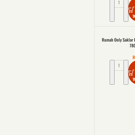
T
Rumah Only Saklar E
78
R
T