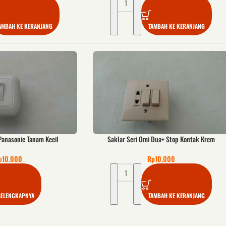
AMBAH KE KERANJANG
TAMBAH KE KERANJANG
Panasonic Tanam Kecil
Saklar Seri Omi Dua+ Stop Kontak Krem
p
10.000
Rp
10.000
SELENGKAPNYA
TAMBAH KE KERANJANG