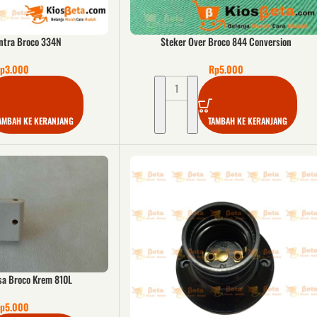
ntra Broco 334N
Steker Over Broco 844 Conversion
p
3.000
Rp
5.000
AMBAH KE KERANJANG
TAMBAH KE KERANJANG
sa Broco Krem 810L
p
5.000