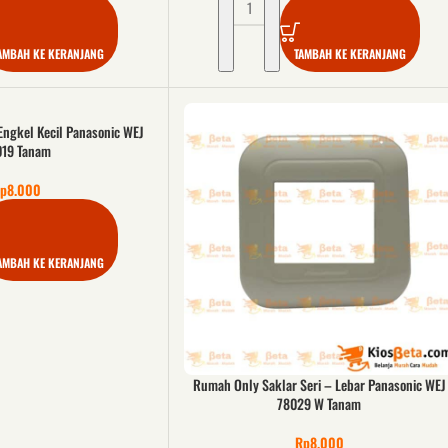
AMBAH KE KERANJANG
TAMBAH KE KERANJANG
ngkel Kecil Panasonic WEJ
019 Tanam
p
8.000
AMBAH KE KERANJANG
Rumah Only Saklar Seri – Lebar Panasonic WEJ
78029 W Tanam
Rp
8.000