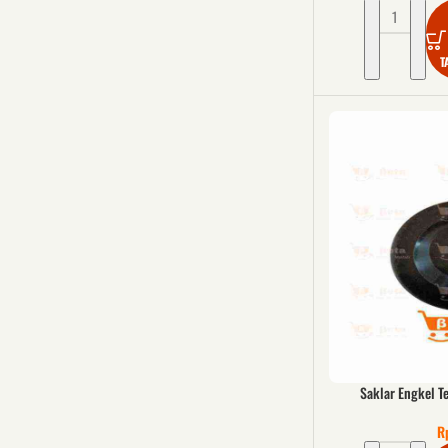
T
Saklar Engkel T
R