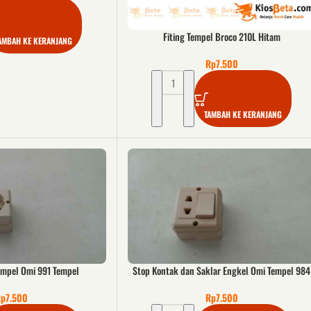
Fiting Tempel Broco 210L Hitam
AMBAH KE KERANJANG
Rp
7.500
TAMBAH KE KERANJANG
empel Omi 991 Tempel
Stop Kontak dan Saklar Engkel Omi Tempel 984
Rp
7.500
Rp
7.500