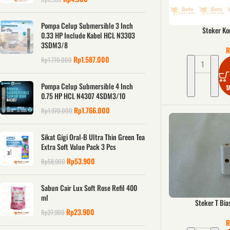
Pompa Celup Submersible 3 Inch
Steker Ko
0.33 HP Include Kabel HCL N3303
3SDM3/8
R
Rp
1.587.000
Rp
1.770.000
Pompa Celup Submersible 4 Inch
T
0.75 HP HCL N4307 4SDM3/10
Rp
1.766.000
Rp
1.970.000
Sikat Gigi Oral-B Ultra Thin Green Tea
Extra Soft Value Pack 3 Pcs
Rp
53.900
Rp
58.900
Sabun Cair Lux Soft Rose Refil 400
ml
Steker T Bia
Rp
23.900
Rp
27.900
R