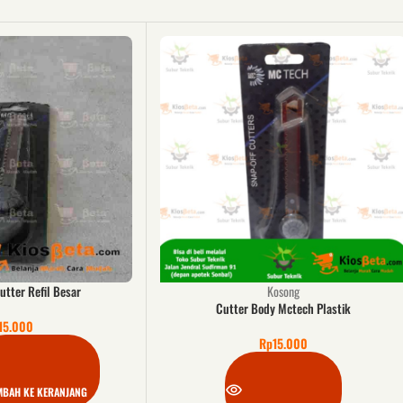
utter Refil Besar
Kosong
Cutter Body Mctech Plastik
15.000
Rp
15.000
MBAH KE KERANJANG