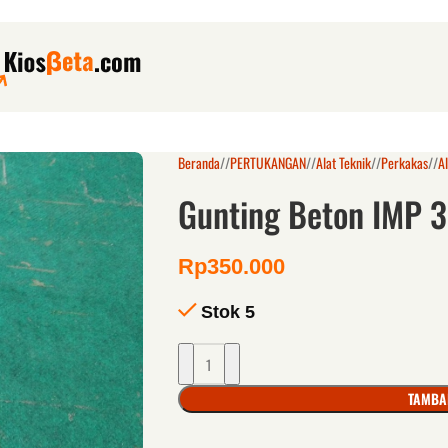
Beranda
/
PERTUKANGAN
/
Alat Teknik
/
Perkakas
/
A
Gunting Beton IMP 3
Rp
350.000
Stok 5
TAMBA