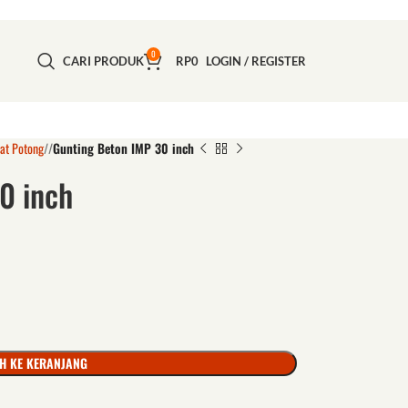
0
CARI PRODUK
RP
0
LOGIN / REGISTER
lat Potong
/
Gunting Beton IMP 30 inch
0 inch
H KE KERANJANG