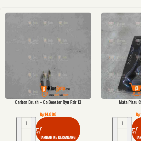
Carbon Brush – Co Booster Ryu Rdr 13
Mata Pisau C
Rp
14.000
Rp
TAMBAH KE KERANJANG
TA