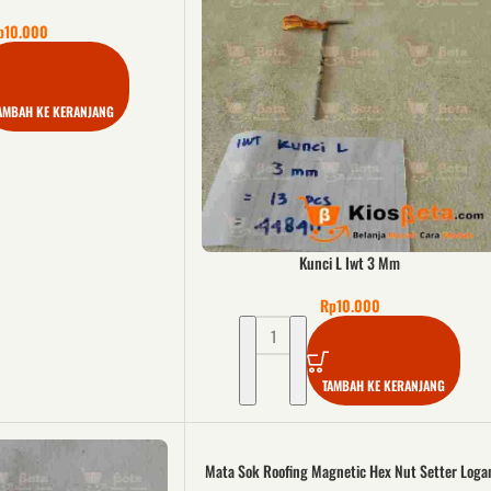
p
10.000
AMBAH KE KERANJANG
Kunci L Iwt 3 Mm
Rp
10.000
TAMBAH KE KERANJANG
Mata Sok Roofing Magnetic Hex Nut Setter Loga