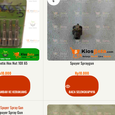
G
etic Hex Nut 10X 65
Spuyer Spraygun
p
10.000
Rp
10.000
AMBAH KE KERANJANG
BACA SELENGKAPNYA
puyer Spray Gun