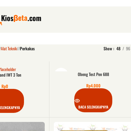
Alat Teknik
/
Perkakas
Show
48
96
KOSON
Obeng Test Pen 688
and IWT 3 Ton
G
Rp
4.000
Rp
0
BACA SELENGKAPNYA
SELENGKAPNYA