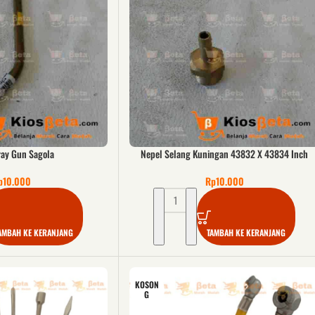
ray Gun Sagola
Nepel Selang Kuningan 43832 X 43834 Inch
p
10.000
Rp
10.000
AMBAH KE KERANJANG
TAMBAH KE KERANJANG
KOSON
G