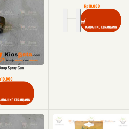
Rp
10.000
TAMBAH KE KERANJANG
Knop Spray Gun
p
10.000
AMBAH KE KERANJANG