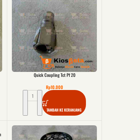
Quick Coupling Tct Pf 20
Rp
10.000
TAMBAH KE KERANJANG
n