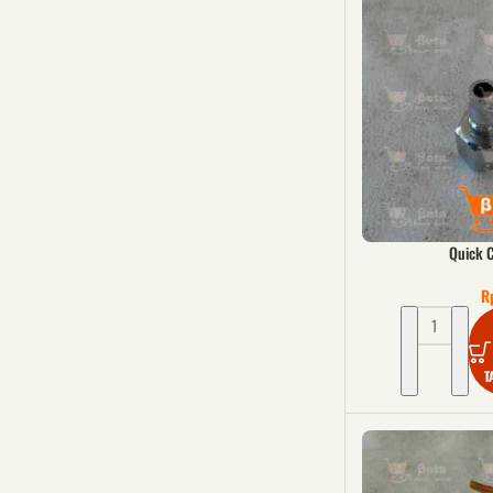
Quick C
R
T