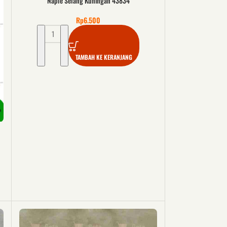
Naple Selang Kuningan 43834
Rp
6.500
TAMBAH KE KERANJANG