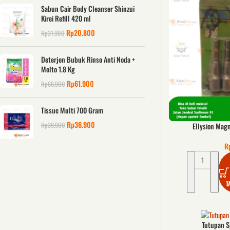
Sabun Cair Body Cleanser Shinzui
Kirei Refill 420 ml
Rp
20.800
Rp
31.900
Deterjen Bubuk Rinso Anti Noda +
Molto 1.8 Kg
Rp
61.900
Rp
66.900
Tissue Multi 700 Gram
Rp
36.900
Rp
39.900
Ellysion Magn
R
T
Tutupan S