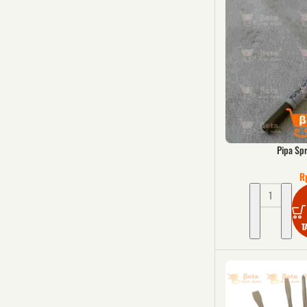
Pipa Sp
R
T