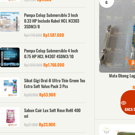
G
Pompa Celup Submersible 3 Inch
0.33 HP Include Kabel HCL N3303
3SDM3/8
Rp
1.587.000
Rp
1.770.000
Pompa Celup Submersible 4 Inch
0.75 HP HCL N4307 4SDM3/10
Rp
1.766.000
Rp
1.970.000
Mata Obeng Lo
Sikat Gigi Oral-B Ultra Thin Green Tea
Extra Soft Value Pack 3 Pcs
R
Rp
53.900
Rp
58.900
BACA 
Sabun Cair Lux Soft Rose Refil 400
ml
Rp
23.900
Rp
27.900