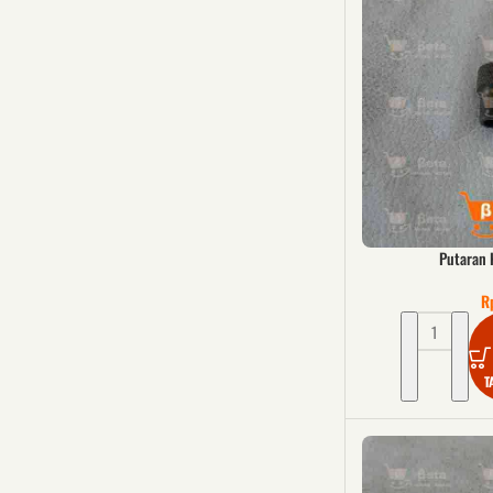
Putaran 
R
T