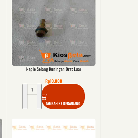
Naple Selang Kuningan Drat Luar
Rp
10.000
TAMBAH KE KERANJANG