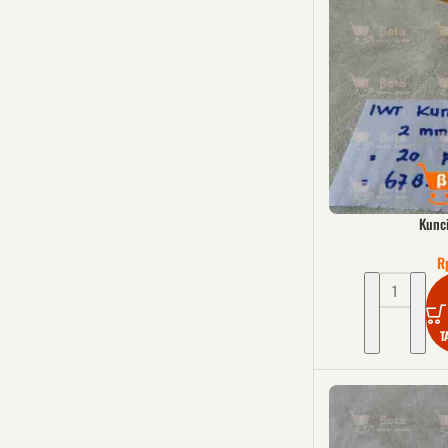
Kunci
R
T