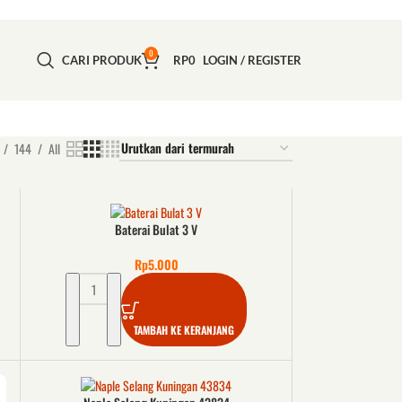
0
CARI PRODUK
RP
0
LOGIN / REGISTER
144
All
Baterai Bulat 3 V
Rp
5.000
TAMBAH KE KERANJANG