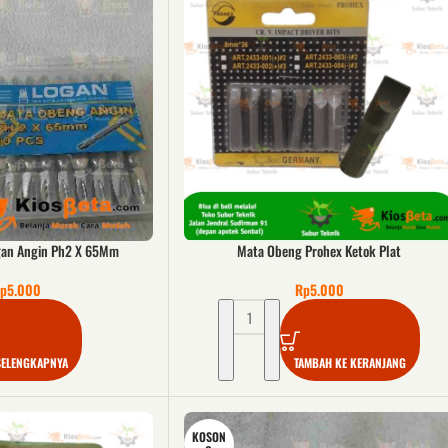
gan Angin Ph2 X 65Mm
Mata Obeng Prohex Ketok Plat
p
5.000
Rp
5.000
SELENGKAPNYA
TAMBAH KE KERANJANG
KOSON