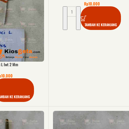
Rp
10.000
TAMBAH KE KERANJANG
 L Iwt 2 Mm
p
10.000
AMBAH KE KERANJANG