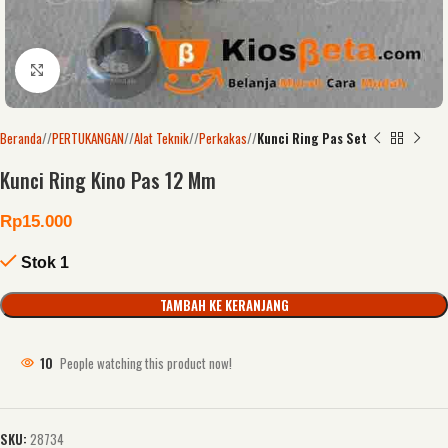
Click to enlarge
Beranda
/
PERTUKANGAN
/
Alat Teknik
/
Perkakas
/
Kunci Ring Pas Set
Kunci Ring Kino Pas 12 Mm
Rp
15.000
Stok 1
TAMBAH KE KERANJANG
10
People watching this product now!
SKU:
28734