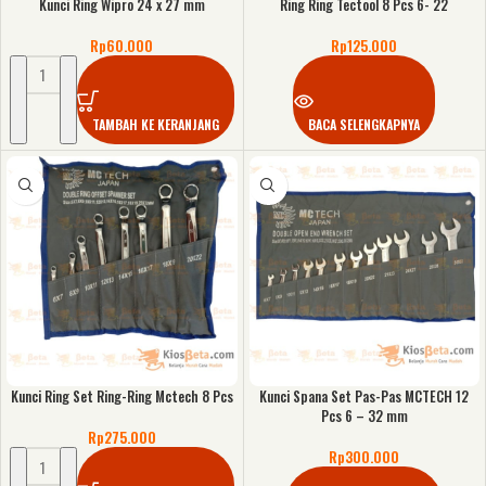
Kunci Ring Wipro 24 x 27 mm
Ring Ring Tectool 8 Pcs 6- 22
Rp
60.000
Rp
125.000
TAMBAH KE KERANJANG
BACA SELENGKAPNYA
Kunci Ring Set Ring-Ring Mctech 8 Pcs
Kunci Spana Set Pas-Pas MCTECH 12
Pcs 6 – 32 mm
Rp
275.000
Rp
300.000