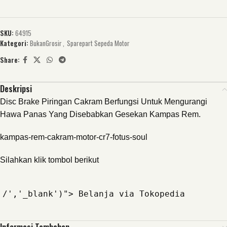
SKU:
64915
Kategori:
BukanGrosir
,
Sparepart Sepeda Motor
Share:
Deskripsi
Disc Brake Piringan Cakram Berfungsi Untuk Mengurangi
Hawa Panas Yang Disebabkan Gesekan Kampas Rem.
kampas-rem-cakram-motor-cr7-fotus-soul
Silahkan klik tombol berikut
/','_blank')"> Belanja via Tokopedia