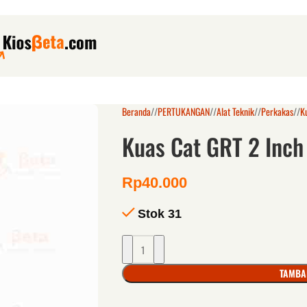
Beranda
/
PERTUKANGAN
/
Alat Teknik
/
Perkakas
/
K
Kuas Cat GRT 2 Inch
Rp
40.000
Stok 31
TAMBA