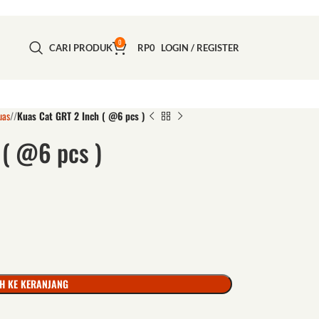
0
CARI PRODUK
RP
0
LOGIN / REGISTER
uas
/
Kuas Cat GRT 2 Inch ( @6 pcs )
 ( @6 pcs )
H KE KERANJANG