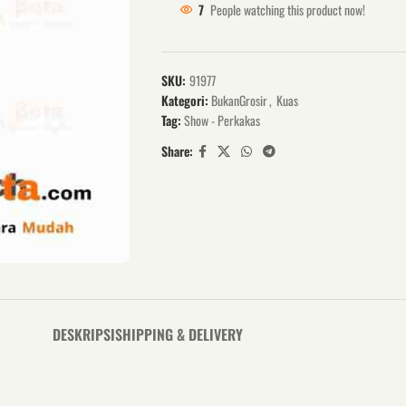
7
People watching this product now!
SKU:
91977
Kategori:
BukanGrosir
,
Kuas
Tag:
Show - Perkakas
Share:
DESKRIPSI
SHIPPING & DELIVERY