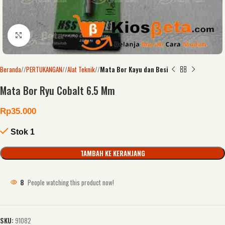
Click to enlarge
Beranda
/
PERTUKANGAN
/
Alat Teknik
/
Mata Bor Kayu dan Besi
Mata Bor Ryu Cobalt 6.5 Mm
Rp
35.000
Stok 1
TAMBAH KE KERANJANG
8
People watching this product now!
SKU:
91082