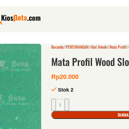
Beranda
/
PERTUKANGAN
/
Alat Teknik
/
Mata Profil
/
Mata Profil Wood Sl
Rp
20.000
Stok 2
TAMBA