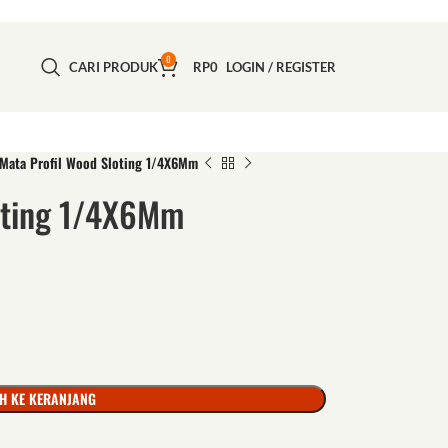
0
CARI PRODUK
RP
0
LOGIN / REGISTER
Mata Profil Wood Sloting 1/4X6Mm
oting 1/4X6Mm
H KE KERANJANG