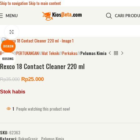
Skip to navigation
Skip to main content
MENU
CARI PROD
Click to enlarge
DISKON
Beranda
/
PERTUKANGAN
/
Alat Teknik
/
Perkakas
/
Pelumas Kimia
KOSONG
Rexco 18 Contact Cleaner 220 ml
Rp
25.000
Rp
35.000
Stok habis
1
People watching this product now!
SKU:
62363
Kategori:
BukanGrosir
,
Pelumas Kimia