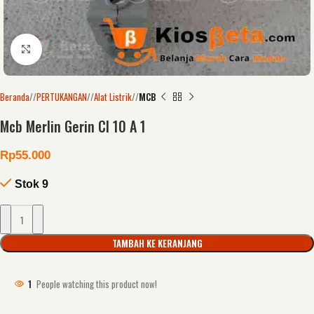
Click to enlarge
Beranda
/
PERTUKANGAN
/
Alat Listrik
/
MCB
Mcb Merlin Gerin Cl 10 A 1
Rp
55.000
Stok 9
TAMBAH KE KERANJANG
1
People watching this product now!