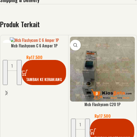
Shipping & Delivery
Produk Terkait
Mcb Flashycom C 6 Amper 1P
Rp
17.500
TAMBAH KE KERANJANG
Mcb Flashycom C20 1P
Rp
17.500