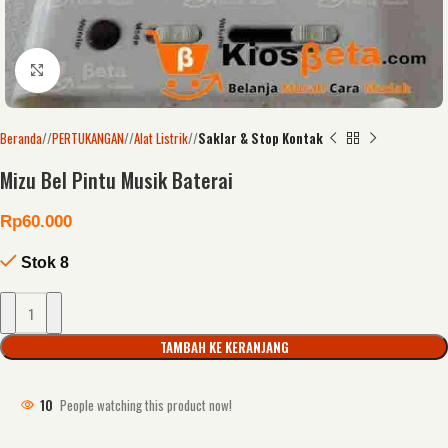
Click to enlarge
Beranda
/
PERTUKANGAN
/
Alat Listrik
/
Saklar & Stop Kontak
Mizu Bel Pintu Musik Baterai
Rp
60.000
Stok 8
TAMBAH KE KERANJANG
10
People watching this product now!