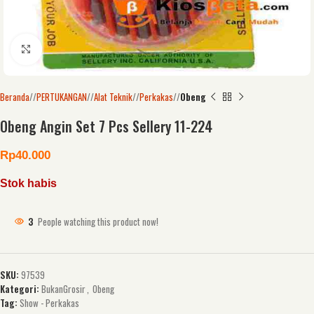
Click to enlarge
Beranda
/
PERTUKANGAN
/
Alat Teknik
/
Perkakas
/
Obeng
Obeng Angin Set 7 Pcs Sellery 11-224
Rp
40.000
Stok habis
3
People watching this product now!
SKU:
97539
Kategori:
BukanGrosir
,
Obeng
Tag:
Show - Perkakas