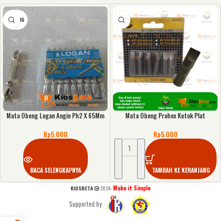
KOSONG
Mata Obeng Logan Angin Ph2 X 65Mm
Mata Obeng Prohex Ketok Plat
Rp
5.000
Rp
5.000
BACA SELENGKAPNYA
TAMBAH KE KERANJANG
Make it Simple
KIOSBETA
2024-
Supported by