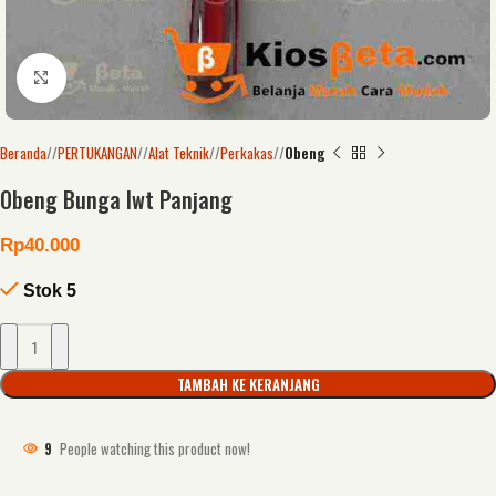
Click to enlarge
Beranda
/
PERTUKANGAN
/
Alat Teknik
/
Perkakas
/
Obeng
Obeng Bunga Iwt Panjang
Rp
40.000
Stok 5
TAMBAH KE KERANJANG
9
People watching this product now!