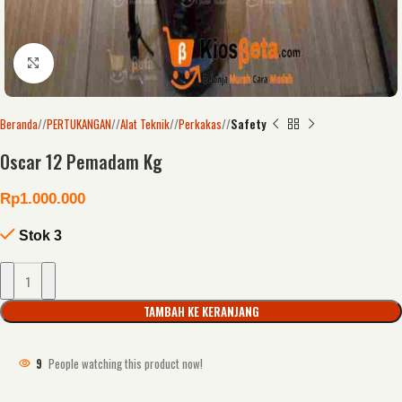
Click to enlarge
Beranda
/
PERTUKANGAN
/
Alat Teknik
/
Perkakas
/
Safety
Oscar 12 Pemadam Kg
Rp
1.000.000
Stok 3
TAMBAH KE KERANJANG
9
People watching this product now!