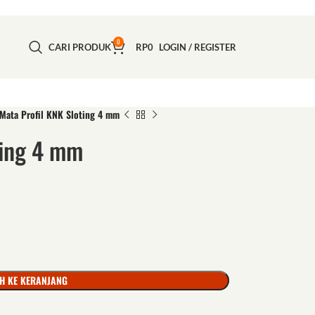
0
CARI PRODUK
RP
0
LOGIN / REGISTER
Mata Profil KNK Sloting 4 mm
ting 4 mm
H KE KERANJANG