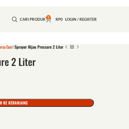
0
CARI PRODUK
RP
0
LOGIN / REGISTER
pray Gun
/
Sprayer Hijau Pressure 2 Liter
re 2 Liter
H KE KERANJANG