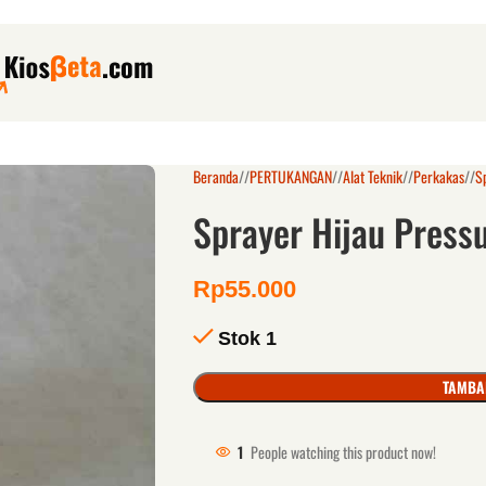
Beranda
/
PERTUKANGAN
/
Alat Teknik
/
Perkakas
/
S
Sprayer Hijau Pressu
Rp
55.000
Stok 1
TAMBA
1
People watching this product now!