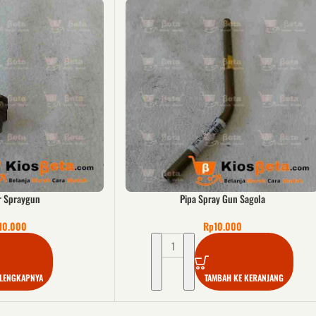
r Spraygun
Pipa Spray Gun Sagola
10.000
Rp
10.000
ELENGKAPNYA
TAMBAH KE KERANJANG