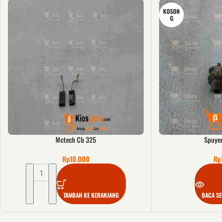
KOSON
G
Mctech Cb 325
Spuye
Rp
10.000
Rp
TAMBAH KE KERANJANG
BACA S