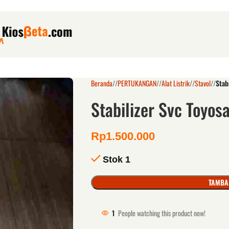
Beranda
/
PERTUKANGAN
/
Alat Listrik
/
Stavol
/
Stab
Stabilizer Svc Toyos
Rp
1.500.000
Stok 1
TAMBA
1
People watching this product now!