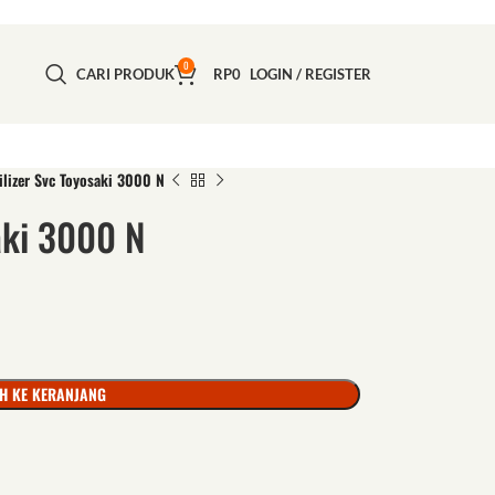
0
CARI PRODUK
RP
0
LOGIN / REGISTER
ilizer Svc Toyosaki 3000 N
aki 3000 N
H KE KERANJANG