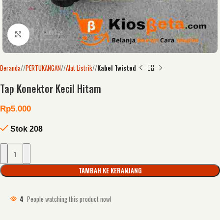
Click to enlarge
Beranda
/
PERTUKANGAN
/
Alat Listrik
/
Kabel Twisted
Tap Konektor Kecil Hitam
Rp
5.000
Stok 208
TAMBAH KE KERANJANG
4
People watching this product now!