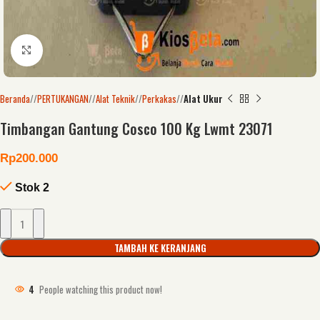
Click to enlarge
Beranda
/
PERTUKANGAN
/
Alat Teknik
/
Perkakas
/
Alat Ukur
Timbangan Gantung Cosco 100 Kg Lwmt 23071
Rp
200.000
Stok 2
TAMBAH KE KERANJANG
4
People watching this product now!