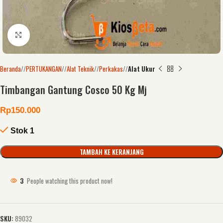
Click to enlarge
Beranda
/
PERTUKANGAN
/
Alat Teknik
/
Perkakas
/
Alat Ukur
Timbangan Gantung Cosco 50 Kg Mj
Rp
150.000
Stok 1
TAMBAH KE KERANJANG
3
People watching this product now!
SKU:
89032