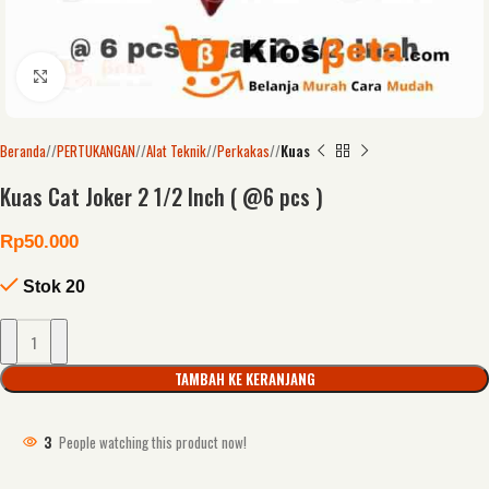
Click to enlarge
Beranda
/
PERTUKANGAN
/
Alat Teknik
/
Perkakas
/
Kuas
Kuas Cat Joker 2 1/2 Inch ( @6 pcs )
Rp
50.000
Stok 20
TAMBAH KE KERANJANG
3
People watching this product now!